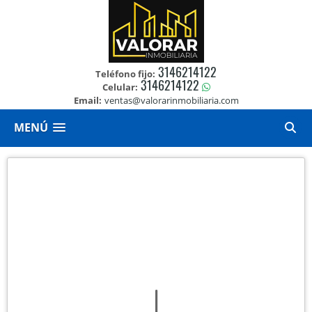
3146214122
Teléfono fijo:
3146214122
Celular:
Email:
ventas@valorarinmobiliaria.com
MENÚ