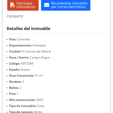
Descargar
Recomendar inmueble
información
por correo electrónico
Compartir
Detalles del inmueble
País:
Colombia
Departamento:
Antioquia
Ciudad:
El Carmen de Viboral
Zona / barrio:
Campo Alegre
Código:
9057284
Estado:
Nuevo
Área Construida:
57 m²
Alcobas:
2
Baños:
2
Piso:
1
Año construcción:
2025
Tipo de inmueble:
Casa
Tipo de negocio:
Venta