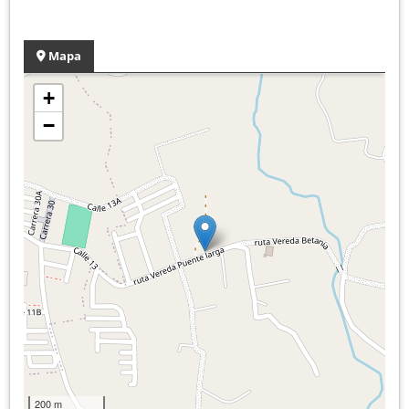
Mapa
+
−
200 m