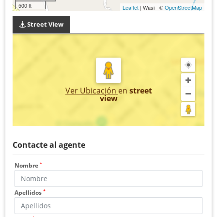
500 ft
Leaflet
| Wasi - ©
OpenStreetMap
Street View
Ver Ubicación
en
street
view
Contacte al agente
*
Nombre
*
Apellidos