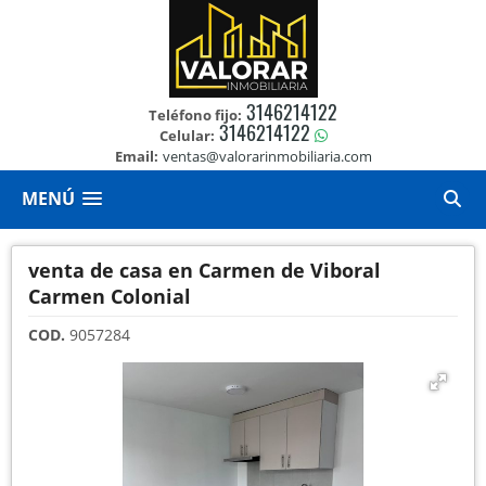
3146214122
Teléfono fijo:
3146214122
Celular:
Email:
ventas@valorarinmobiliaria.com
MENÚ
venta de casa en Carmen de Viboral
Carmen Colonial
COD.
9057284