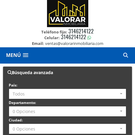
3146214122
Teléfono fijo:
3146214122
Celular:
Email:
ventas@valorarinmobiliaria.com
MENÚ
Búsqueda avanzada
País:
Todos
Departamento:
0 Opciones
Ciudad:
0 Opciones