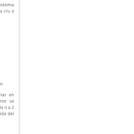
 máxima
a c/u o
o.
lmas en
nte se
a o a 2
lida del