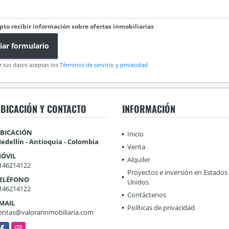
pto recibir información sobre ofertas inmobiliarias
iar formulario
r tus datos aceptas los
Términos de servicio y privacidad
BICACIÓN Y CONTACTO
INFORMACIÓN
BICACIÓN
Inicio
edellín - Antioquia - Colombia
Venta
ÓVIL
Alquiler
146214122
Proyectos e inversión en Estados
ELÉFONO
Unidos
146214122
Contáctenos
MAIL
Políticas de privacidad
entas@valorarinmobiliaria.com
acebook
Instagram