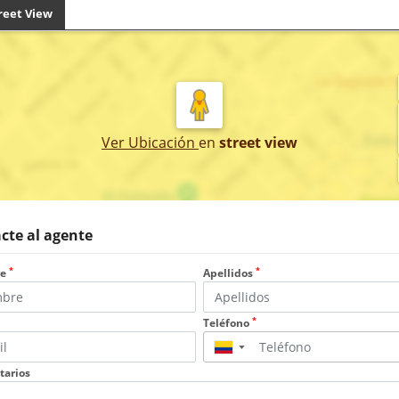
reet View
Ver Ubicación
en
street view
cte al agente
*
*
re
Apellidos
*
Teléfono
▼
arios