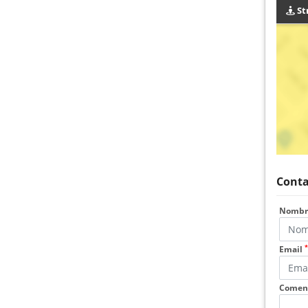
St
Conta
Nomb
*
Email
Coment