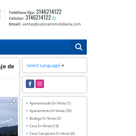
R
3146214122
Teléfono fijo:
3146214122
a
Celular:
Email:
ventas@valorarinmobiliaria.com
Select Language
▼
je de
Facebook
Instagram
Apartaestudio En Venta (1)
Apartamento En Venta (50)
Bodega En Venta (3)
Casa En Venta (14)
Casa Campestre En Venta (6)