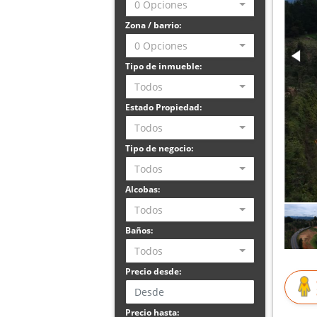
0 Opciones
Zona / barrio:
0 Opciones
Tipo de inmueble:
Todos
Estado Propiedad:
Todos
Tipo de negocio:
Todos
Alcobas:
Todos
Baños:
Todos
Precio desde:
Precio hasta: