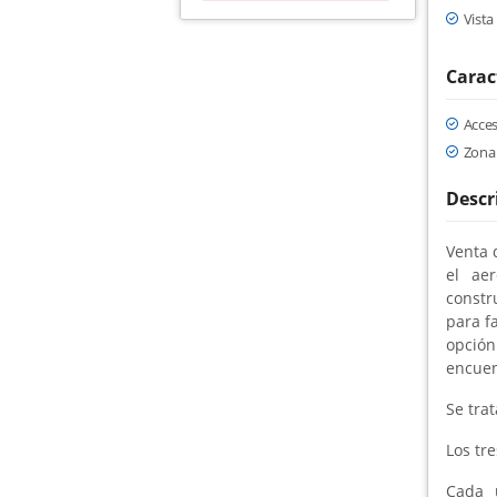
Vist
Carac
Acce
Zona
Descr
Venta 
el ae
constr
para f
opción
encuen
Se trat
Los tre
Cada 