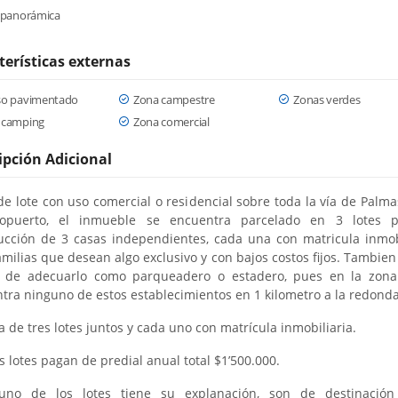
a panorámica
terísticas externas
so pavimentado
Zona campestre
Zonas verdes
 camping
Zona comercial
ipción Adicional
de lote con uso comercial o residencial sobre toda la vía de Palma
ropuerto, el inmueble se encuentra parcelado en 3 lotes p
ucción de 3 casas independientes, cada una con matricula inmobi
amilias que desean algo exclusivo y con bajos costos fijos. Tambien 
 de adecuarlo como parqueadero o estadero, pues en la zon
tra ninguno de estos establecimientos en 1 kilometro a la redonda
a de tres lotes juntos y cada uno con matrícula inmobiliaria.
s lotes pagan de predial anual total $1’500.000.
uno de los lotes tiene su explanación, son de destinación 