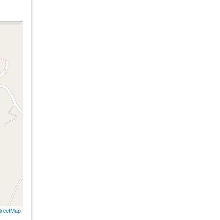
treetMap