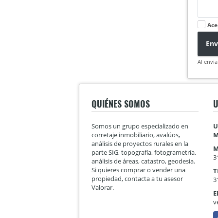
Ace
Env
Al envia
QUIÉNES SOMOS
U
Somos un grupo especializado en
U
corretaje inmobiliario, avalúos,
M
análisis de proyectos rurales en la
M
parte SIG, topografía, fotogrametría,
3
análisis de áreas, catastro, geodesia.
Si quieres comprar o vender una
T
propiedad, contacta a tu asesor
3
Valorar.
E
v
F