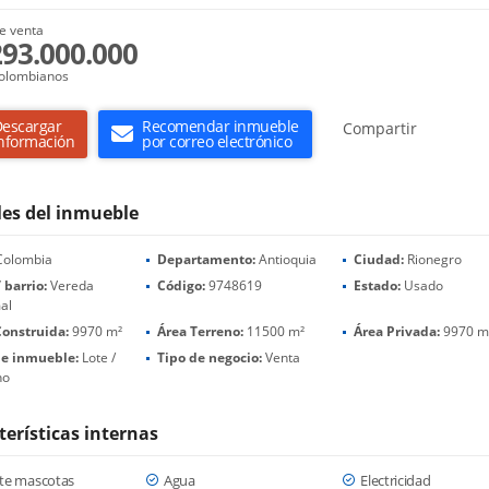
e venta
293.000.000
olombianos
escargar
Recomendar inmueble
Compartir
nformación
por correo electrónico
les del inmueble
olombia
Departamento:
Antioquia
Ciudad:
Rionegro
 barrio:
Vereda
Código:
9748619
Estado:
Usado
al
Construida:
9970 m²
Área Terreno:
11500 m²
Área Privada:
9970 m
de inmueble:
Lote /
Tipo de negocio:
Venta
no
terísticas internas
te mascotas
Agua
Electricidad