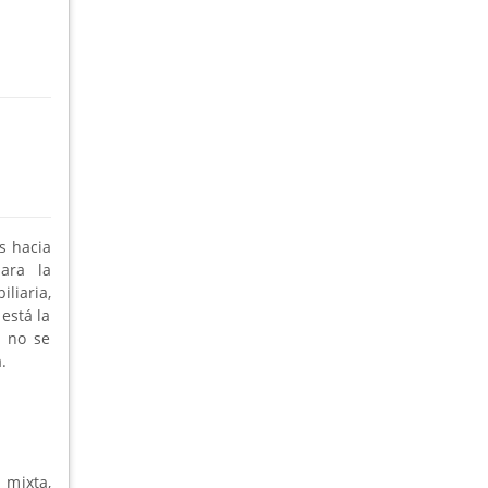
s hacia
ara la
liaria,
está la
a no se
.
mixta,