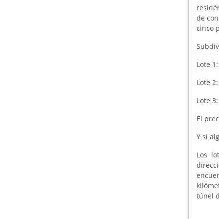
residé
de con
cinco p
Subdiv
Lote 1
Lote 2
Lote 3
El pre
Y si a
Los lo
direc
encuen
kilómet
túnel 