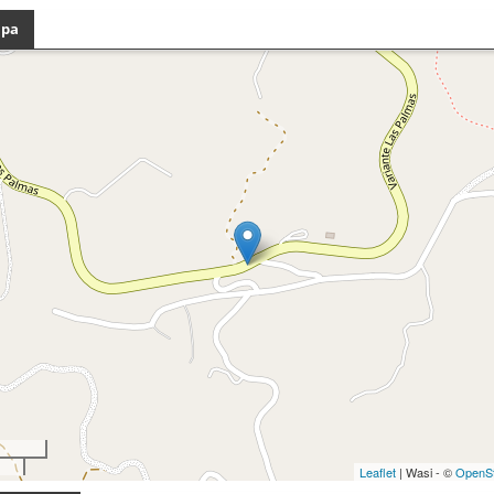
pa
Leaflet
| Wasi - ©
OpenS