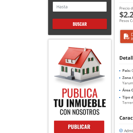
Precio d
$2.
Pesos C
BUSCAR
D
i
Detal
País:
C
Zona /
Yarum
Área 
Tipo 
Terre
Carac
Admi