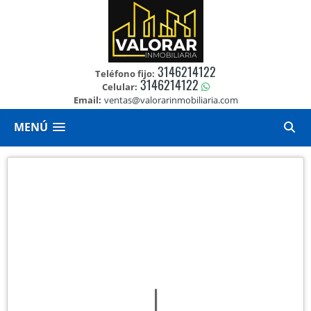
3146214122
Teléfono fijo:
3146214122
Celular:
Email:
ventas@valorarinmobiliaria.com
MENÚ