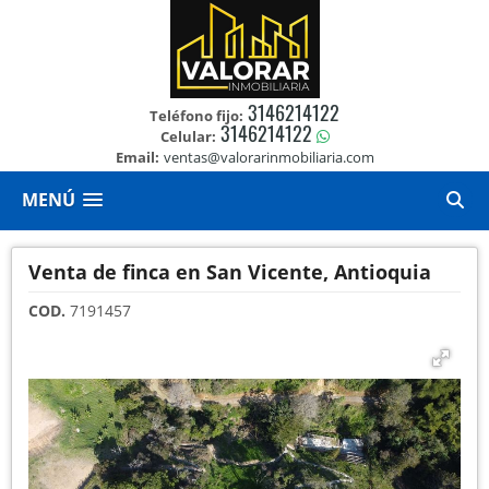
3146214122
Teléfono fijo:
3146214122
Celular:
Email:
ventas@valorarinmobiliaria.com
MENÚ
Venta de finca en San Vicente, Antioquia
COD.
7191457