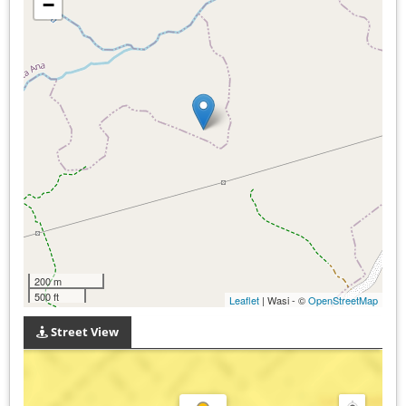
−
200 m
500 ft
Leaflet
| Wasi - ©
OpenStreetMap
Street View