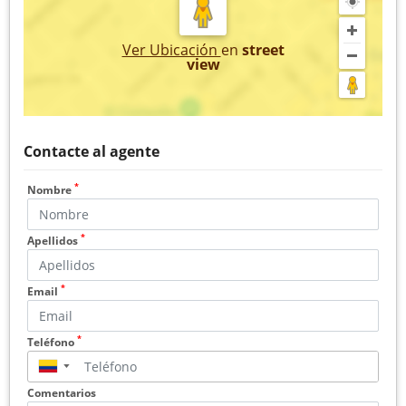
Ver Ubicación
en
street
view
Contacte al agente
*
Nombre
*
Apellidos
*
Email
*
Teléfono
▼
Comentarios