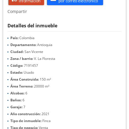
información
por correo electrónico
Compartir
Detalles del inmueble
País:
Colombia
Departamento:
Antioquia
Ciudad:
San Vicente
Zona / barrio:
V. La Floresta
Código:
7191457
Estado:
Usado
Área Construida:
150 m²
Área Terreno:
20000 m²
Alcobas:
6
Baños:
6
Garaje:
7
Año construcción:
2021
Tipo de inmueble:
Finca
Tipo de negocio:
Venta