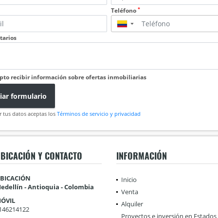
*
Teléfono
▼
arios
pto recibir información sobre ofertas inmobiliarias
iar formulario
r tus datos aceptas los
Términos de servicio y privacidad
BICACIÓN Y CONTACTO
INFORMACIÓN
BICACIÓN
Inicio
edellín - Antioquia - Colombia
Venta
ÓVIL
Alquiler
146214122
Proyectos e inversión en Estados