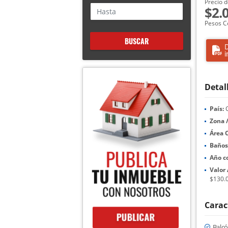
Precio d
$2.
Pesos C
BUSCAR
D
i
Detal
País:
C
Zona /
Área 
Baños
Año c
Valor
$130.
Carac
Balc