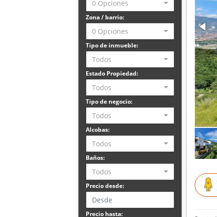
0 Opciones
Zona / barrio:
0 Opciones
Tipo de inmueble:
Todos
Estado Propiedad:
Todos
Tipo de negocio:
Todos
Alcobas:
Todos
Baños:
Todos
Precio desde:
Precio hasta: