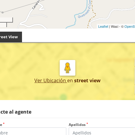
Leaflet
| Wasi - ©
OpenS
reet View
Ver Ubicación
en
street view
cte al agente
*
*
re
Apellidos