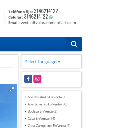
R
3146214122
Teléfono fijo:
3146214122
a
Celular:
Email:
ventas@valorarinmobiliaria.com
Select Language
▼
Facebook
Instagram
Apartaestudio En Venta (1)
Apartamento En Venta (50)
Bodega En Venta (3)
Casa En Venta (14)
Casa Campestre En Venta (6)