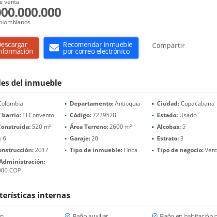
e venta
000.000.000
olombianos
escargar
Recomendar inmueble
Compartir
nformación
por correo electrónico
les del inmueble
olombia
Departamento:
Antioquia
Ciudad:
Copacabana
 barrio:
El Convento
Código:
7229528
Estado:
Usado
Construida:
520 m²
Área Terreno:
2600 m²
Alcobas:
5
:
6
Garaje:
20
Estrato:
3
onstrucción:
2017
Tipo de inmueble:
Finca
Tipo de negocio:
Ven
 Administración:
000 COP
terísticas internas
ón
Baño auxiliar
Baño en habitación p