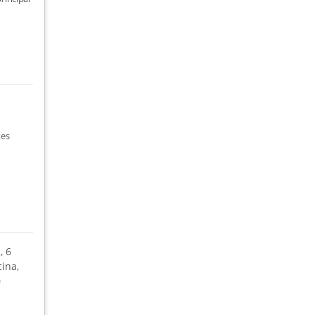
tes
, 6
ina,
0