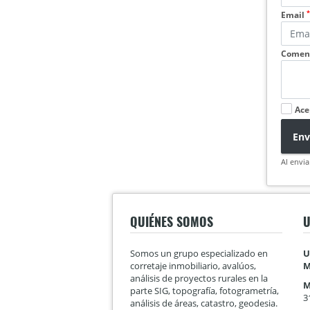
*
Email
Coment
Ace
Env
Al envia
QUIÉNES SOMOS
U
Somos un grupo especializado en
U
corretaje inmobiliario, avalúos,
M
análisis de proyectos rurales en la
M
parte SIG, topografía, fotogrametría,
3
análisis de áreas, catastro, geodesia.