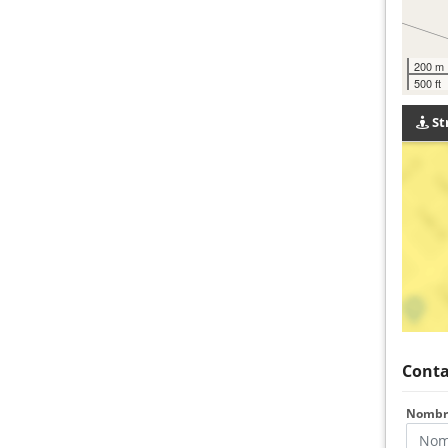
200 m
500 ft
St
Conta
Nomb