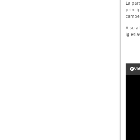
La par
princi
campes
A su a
iglesia
Vi