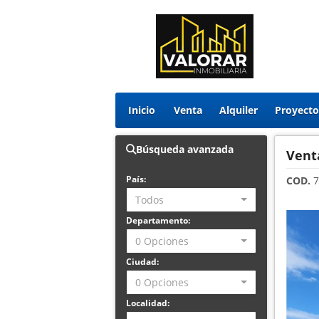
Inicio
Venta
Alquiler
Búsqueda avanzada
Vent
País:
COD.
7
Todos
Departamento:
0 Opciones
Ciudad:
0 Opciones
Localidad: