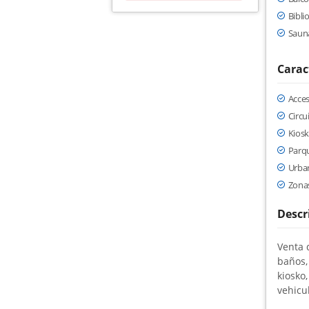
Bibli
Saun
Carac
Acce
Circu
Kios
Parq
Urban
Zona
Descr
Venta 
baños,
kiosko
vehicu