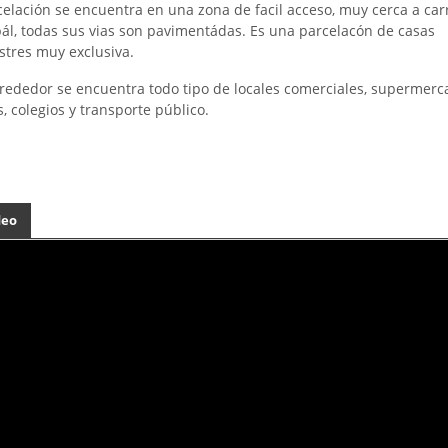
celación se encuentra en una zona de facil acceso, muy cerca a car
pál, todas sus vias son pavimentádas. Es una parcelacón de casas
tres muy exclusiva.
lrededor se encuentra todo tipo de locales comerciales, supermerc
s, colegios y transporte público.
deo