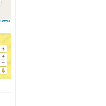
treetMap