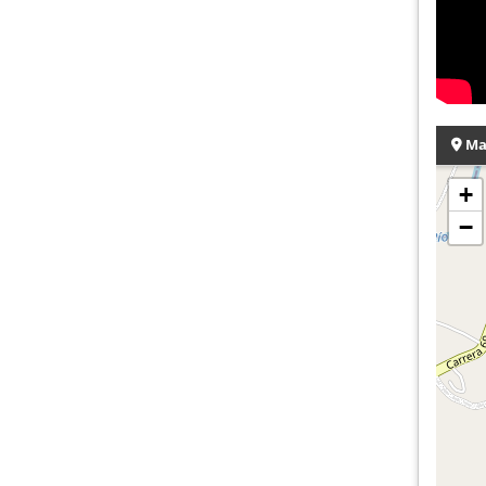
Ma
+
−