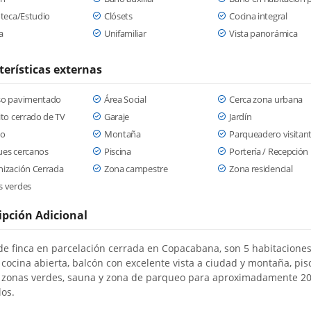
oteca/Estudio
Clósets
Cocina integral
a
Unifamiliar
Vista panorámica
terísticas externas
so pavimentado
Área Social
Cerca zona urbana
ito cerrado de TV
Garaje
Jardín
ko
Montaña
Parqueadero visitan
ues cercanos
Piscina
Portería / Recepción
ización Cerrada
Zona campestre
Zona residencial
s verdes
ipción Adicional
de finca en parcelación cerrada en Copacabana, son 5 habitaciones
 cocina abierta, balcón con excelente vista a ciudad y montaña, pisc
, zonas verdes, sauna y zona de parqueo para aproximadamente 2
los.