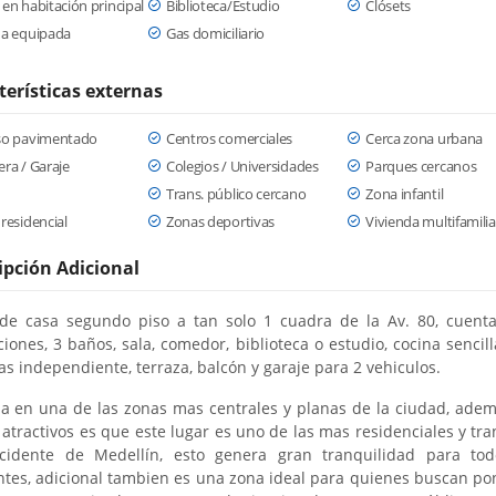
en habitación principal
Biblioteca/Estudio
Clósets
na equipada
Gas domiciliario
terísticas externas
so pavimentado
Centros comerciales
Cerca zona urbana
ra / Garaje
Colegios / Universidades
Parques cercanos
Trans. público cercano
Zona infantil
residencial
Zonas deportivas
Vivienda multifamilia
ipción Adicional
de casa segundo piso a tan solo 1 cuadra de la Av. 80, cuent
ciones, 3 baños, sala, comedor, biblioteca o estudio, cocina sencill
as independiente, terraza, balcón y garaje para 2 vehiculos.
a en una de las zonas mas centrales y planas de la ciudad, ade
 atractivos es que este lugar es uno de las mas residenciales y tra
cidente de Medellín, esto genera gran tranquilidad para to
ntes, adicional tambien es una zona ideal para quienes buscan po