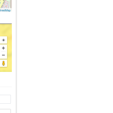
treetMap