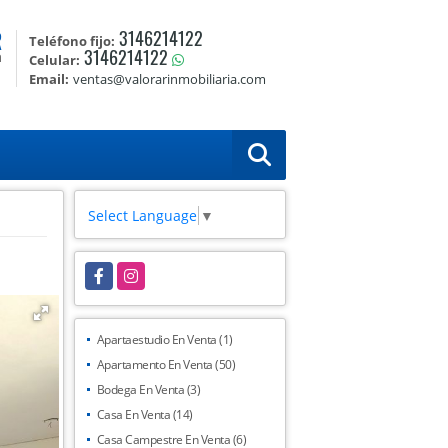
R
3146214122
Teléfono fijo:
3146214122
a
Celular:
Email:
ventas@valorarinmobiliaria.com
Select Language
▼
Facebook
Instagram
Apartaestudio En Venta (1)
Apartamento En Venta (50)
Bodega En Venta (3)
Casa En Venta (14)
Casa Campestre En Venta (6)