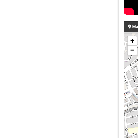
Ma
+
−