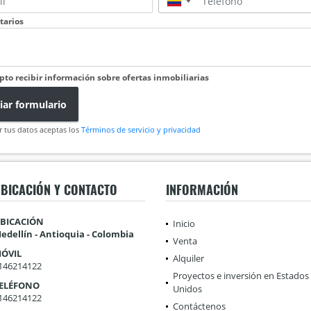
▼
arios
pto recibir información sobre ofertas inmobiliarias
iar formulario
r tus datos aceptas los
Términos de servicio y privacidad
BICACIÓN Y CONTACTO
INFORMACIÓN
BICACIÓN
Inicio
edellín - Antioquia - Colombia
Venta
ÓVIL
Alquiler
146214122
Proyectos e inversión en Estados
ELÉFONO
Unidos
146214122
Contáctenos