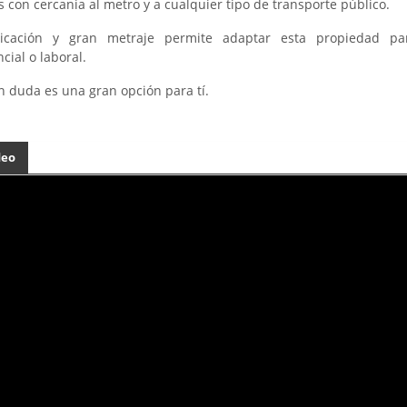
s con cercania al metro y a cualquier tipo de transporte público.
icación y gran metraje permite adaptar esta propiedad pa
cial o laboral.
in duda es una gran opción para tí.
deo