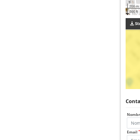
200 m
500 ft
St
Conta
Nomb
*
Email