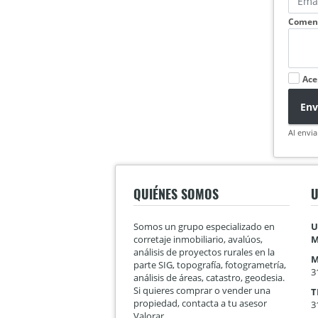
Coment
Ace
Env
Al envia
QUIÉNES SOMOS
U
Somos un grupo especializado en
U
corretaje inmobiliario, avalúos,
M
análisis de proyectos rurales en la
M
parte SIG, topografía, fotogrametría,
3
análisis de áreas, catastro, geodesia.
Si quieres comprar o vender una
T
propiedad, contacta a tu asesor
3
Valorar.