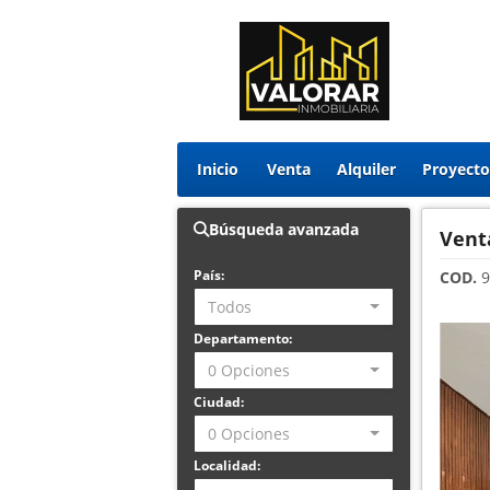
Inicio
Venta
Alquiler
Búsqueda avanzada
Venta
País:
COD.
9
Todos
Departamento:
0 Opciones
Ciudad:
0 Opciones
Localidad: