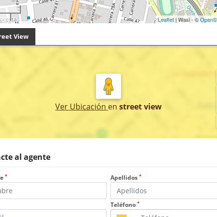
Leaflet
| Wasi - ©
OpenS
reet View
Ver Ubicación
en
street view
cte al agente
*
*
re
Apellidos
*
Teléfono