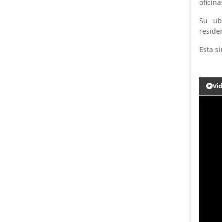
oficina
Su ub
residen
Esta s
Vi