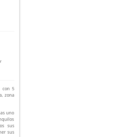
r
a con 5
a, zona
mas uno
nquilos
dos sus
ner sus