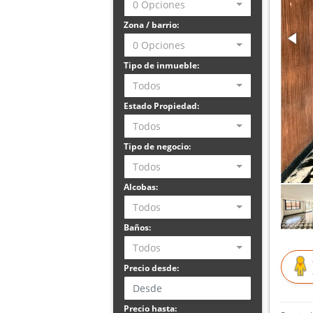
0 Opciones
Zona / barrio:
0 Opciones
Tipo de inmueble:
Todos
Estado Propiedad:
Todos
Tipo de negocio:
Todos
Alcobas:
Todos
Baños:
Todos
Precio desde:
Precio hasta: