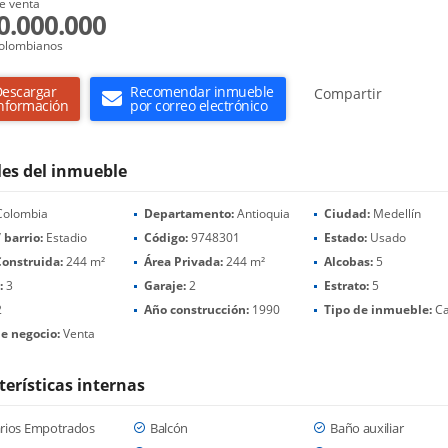
e venta
0.000.000
olombianos
escargar
Recomendar inmueble
Compartir
nformación
por correo electrónico
les del inmueble
olombia
Departamento:
Antioquia
Ciudad:
Medellín
 barrio:
Estadio
Código:
9748301
Estado:
Usado
Construida:
244 m²
Área Privada:
244 m²
Alcobas:
5
:
3
Garaje:
2
Estrato:
5
2
Año construcción:
1990
Tipo de inmueble:
Ca
e negocio:
Venta
terísticas internas
rios Empotrados
Balcón
Baño auxiliar