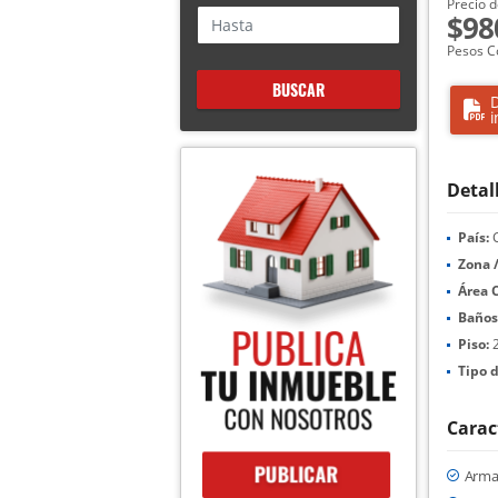
Precio d
$98
Pesos C
BUSCAR
D
i
Detal
País:
C
Zona /
Área 
Baños
Piso:
Tipo d
Carac
Arma