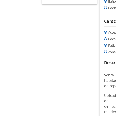
Baño 
Coci
Carac
Acce
Coche
Patio
Zona 
Descr
Venta 
habita
de rop
Ubicad
de sus
del oc
reside