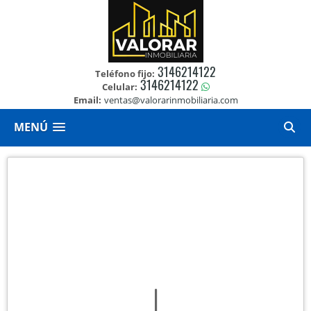
3146214122
Teléfono fijo:
3146214122
Celular:
Email:
ventas@valorarinmobiliaria.com
MENÚ