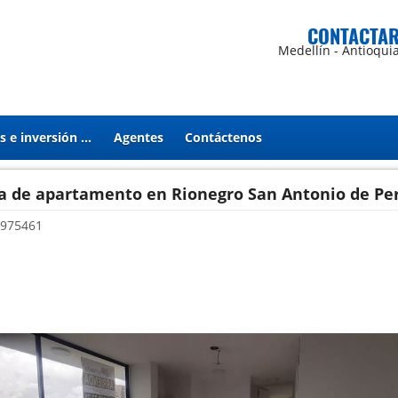
CONTACTA
Medellín - Antioqui
Proyectos e inversión en Estados Unidos
Agentes
Contáctenos
a de apartamento en Rionegro San Antonio de Per
975461