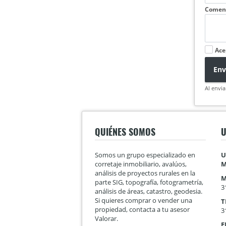
Coment
Ace
Env
Al envia
QUIÉNES SOMOS
U
Somos un grupo especializado en
U
corretaje inmobiliario, avalúos,
M
análisis de proyectos rurales en la
M
parte SIG, topografía, fotogrametría,
3
análisis de áreas, catastro, geodesia.
Si quieres comprar o vender una
T
propiedad, contacta a tu asesor
3
Valorar.
E