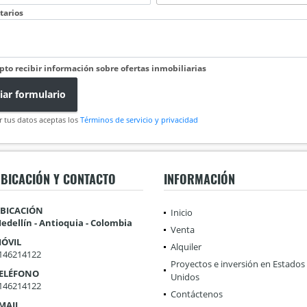
arios
pto recibir información sobre ofertas inmobiliarias
iar formulario
r tus datos aceptas los
Términos de servicio y privacidad
BICACIÓN Y CONTACTO
INFORMACIÓN
BICACIÓN
Inicio
edellín - Antioquia - Colombia
Venta
ÓVIL
Alquiler
146214122
Proyectos e inversión en Estados
ELÉFONO
Unidos
146214122
Contáctenos
MAIL