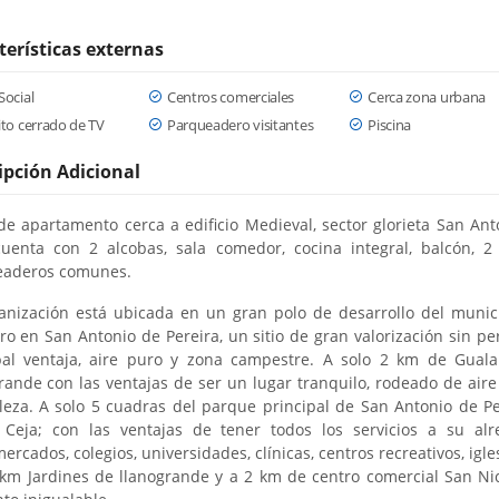
terísticas externas
Social
Centros comerciales
Cerca zona urbana
ito cerrado de TV
Parqueadero visitantes
Piscina
ipción Adicional
de apartamento cerca a edificio Medieval, sector glorieta San Ant
cuenta con 2 alcobas, sala comedor, cocina integral, balcón, 2
eaderos comunes.
anización está ubicada en un gran polo de desarrollo del munic
ro en San Antonio de Pereira, un sitio de gran valorización sin pe
pal ventaja, aire puro y zona campestre. A solo 2 km de Gual
rande con las ventajas de ser un lugar tranquilo, rodeado de aire
leza. A solo 5 cuadras del parque principal de San Antonio de Pe
 Ceja; con las ventajas de tener todos los servicios a su alr
rcados, colegios, universidades, clínicas, centros recreativos, igle
 km Jardines de llanogrande y a 2 km de centro comercial San Ni