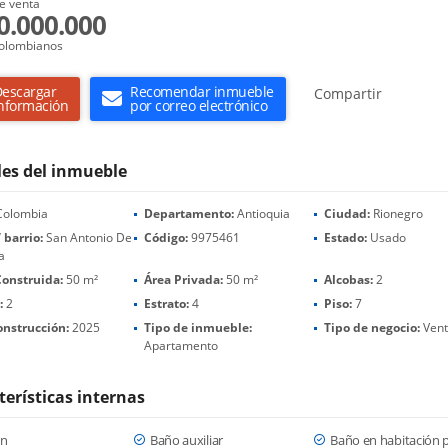
e venta
0.000.000
olombianos
escargar
Recomendar inmueble
Compartir
nformación
por correo electrónico
les del inmueble
olombia
Departamento:
Antioquia
Ciudad:
Rionegro
 barrio:
San Antonio De
Código:
9975461
Estado:
Usado
a
Construida:
50 m²
Área Privada:
50 m²
Alcobas:
2
:
2
Estrato:
4
Piso:
7
onstrucción:
2025
Tipo de inmueble:
Tipo de negocio:
Ven
Apartamento
terísticas internas
ón
Baño auxiliar
Baño en habitación p