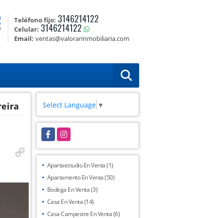
R
3146214122
Teléfono fijo:
3146214122
a
Celular:
Email:
ventas@valorarinmobiliaria.com
Select Language
▼
eira
Facebook
Instagram
Apartaestudio En Venta (1)
Apartamento En Venta (50)
Bodega En Venta (3)
Casa En Venta (14)
Casa Campestre En Venta (6)