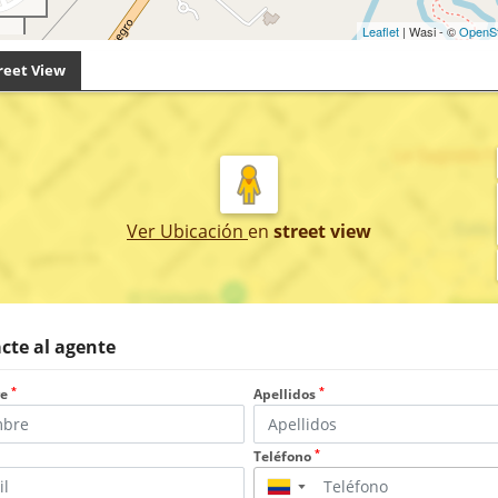
Leaflet
| Wasi - ©
OpenS
reet View
Ver Ubicación
en
street view
cte al agente
*
*
re
Apellidos
*
Teléfono
▼