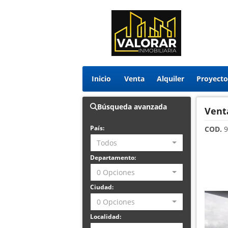
Inicio
Venta
Alquiler
Búsqueda avanzada
Vent
País:
COD.
9
Todos
Departamento:
0 Opciones
Ciudad:
0 Opciones
Localidad: