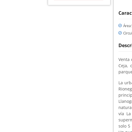
Carac
Área 
Circu
Descr
Venta 
Ceja, 
parqu
La urb
Rioneg
princi
Llanog
natura
vía La
superme
solo 5