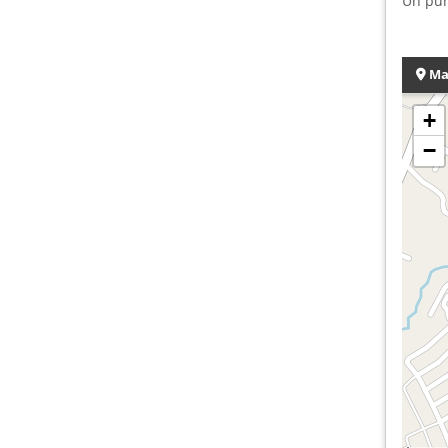
Un pun
Ma
+
−