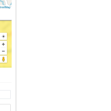
treetMap