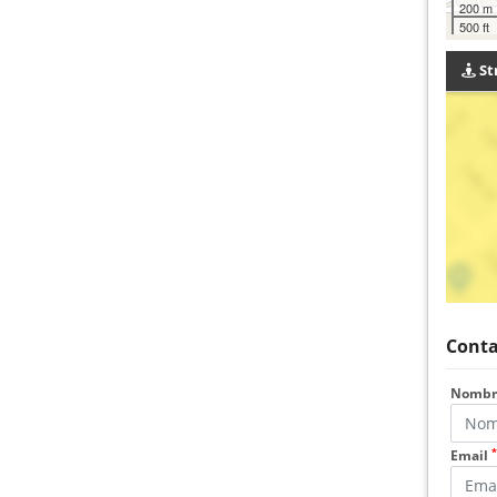
200 m
500 ft
St
Conta
Nomb
*
Email