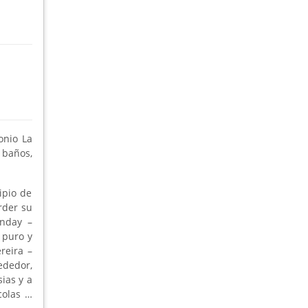
onio La
 baños,
ipio de
rder su
anday –
 puro y
reira –
ededor,
sias y a
colas …