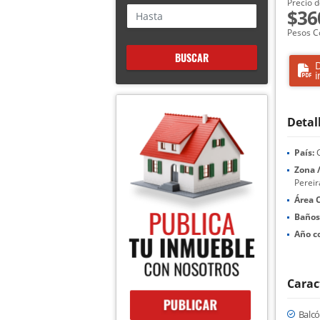
Precio d
$36
Pesos C
BUSCAR
D
i
Detal
País:
C
Zona /
Pereir
Área 
Baños
Año c
Carac
Balc