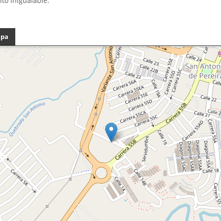
to inigualable.
pa