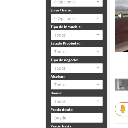
0 Opciones
Zona / barrio:
0 Opciones
Tipo de inmueble:
Todos
Estado Propiedad:
Todos
Tipo de negocio:
Todos
Alcobas:
Todos
Baños:
Todos
Precio desde:
Precio hasta: