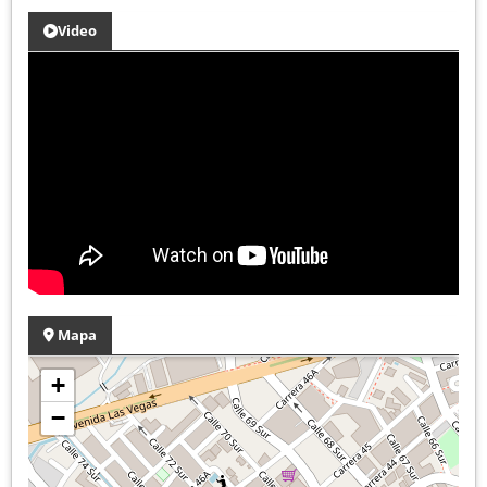
Video
Mapa
+
−