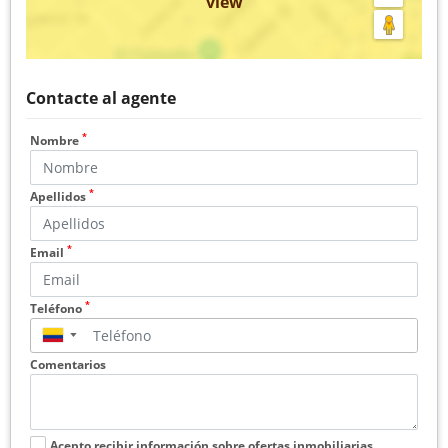
view
Contacte al agente
*
Nombre
*
Apellidos
*
Email
*
Teléfono
▼
Comentarios
Acepto recibir información sobre ofertas inmobiliarias