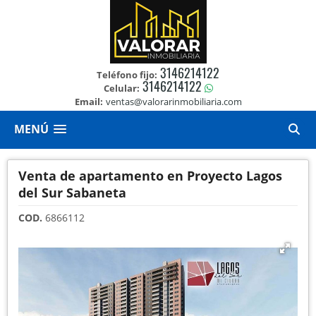
3146214122
Teléfono fijo:
3146214122
Celular:
Email:
ventas@valorarinmobiliaria.com
MENÚ
Venta de apartamento en Proyecto Lagos
del Sur Sabaneta
COD.
6866112