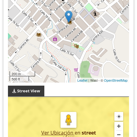
200 m
500 ft
Leaflet
| Wasi - ©
OpenStreetMap
Street View
Ver Ubicación
en
street