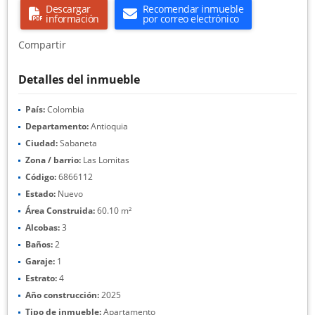
Descargar
Recomendar inmueble
información
por correo electrónico
Compartir
Detalles del inmueble
País:
Colombia
Departamento:
Antioquia
Ciudad:
Sabaneta
Zona / barrio:
Las Lomitas
Código:
6866112
Estado:
Nuevo
Área Construida:
60.10 m²
Alcobas:
3
Baños:
2
Garaje:
1
Estrato:
4
Año construcción:
2025
Tipo de inmueble:
Apartamento